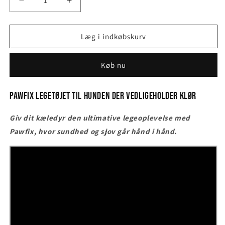
Reducer
Øg
antallet
antallet
for
for
Pawfix
Pawfix
Læg i indkøbskurv
legetøjet
legetøjet
til
til
Køb nu
hunden
hunden
der
der
vedligeholder
vedligeholder
Pawfix legetøjet til hunden der vedligeholder klør
klør
klør
Giv dit kæledyr den ultimative legeoplevelse med
Pawfix, hvor sundhed og sjov går hånd i hånd.