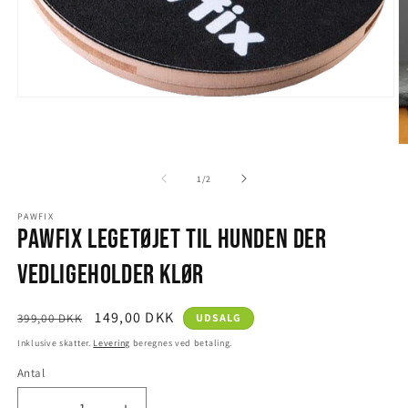
Åbn
mediet
1
i
Å
modus
m
2
af
1
/
2
i
m
PAWFIX
Pawfix legetøjet til hunden der
vedligeholder klør
Normalpris
Udsalgspris
149,00 DKK
399,00 DKK
UDSALG
Inklusive skatter.
Levering
beregnes ved betaling.
Antal
Antal