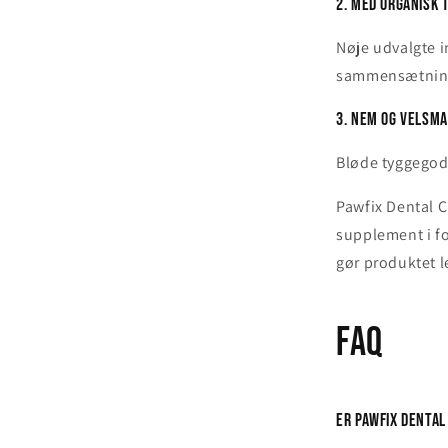
2. Med organisk 
Nøje udvalgte 
sammensætnin
3. Nem og velsm
Bløde tyggegod
Pawfix Dental C
supplement i f
gør produktet l
FAQ
Er Pawfix Dental