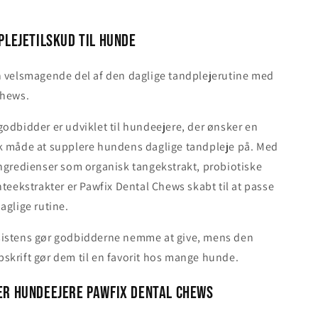
plejetilskud til hunde
n velsmagende del af den daglige tandplejerutine med
Chews.
odbidder er udviklet til hundeejere, der ønsker en
k måde at supplere hundens daglige tandpleje på. Med
ngredienser som organisk tangekstrakt, probiotiske
nteekstrakter er Pawfix Dental Chews skabt til at passe
aglige rutine.
istens gør godbidderne nemme at give, mens den
skrift gør dem til en favorit hos mange hunde.
er hundeejere Pawfix Dental Chews