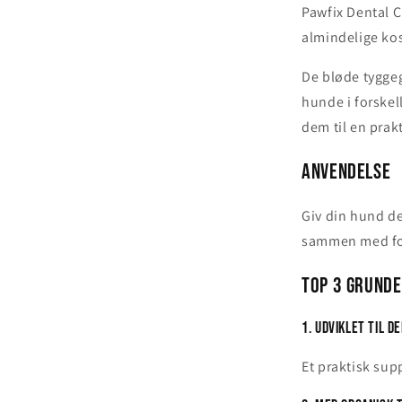
Pawfix Dental 
almindelige kos
De bløde tygge
hunde i forskel
dem til en prak
Anvendelse
Giv din hund de
sammen med fo
Top 3 grunde
1. Udviklet til d
Et praktisk sup