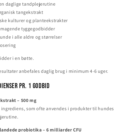
den daglige tandplejerutine
rganisk tangekstrakt
ke kulturer og planteekstrakter
lsmagende tyggegodbidder
unde i alle aldre og størrelser
osering
idder i en bøtte.
esultater anbefales daglig brug i minimum 4-6 uger.
dienser pr. 1 godbid
kstrakt – 500 mg
 ingrediens, som ofte anvendes i produkter til hundes
jerutine.
landede probiotika – 6 milliarder CFU