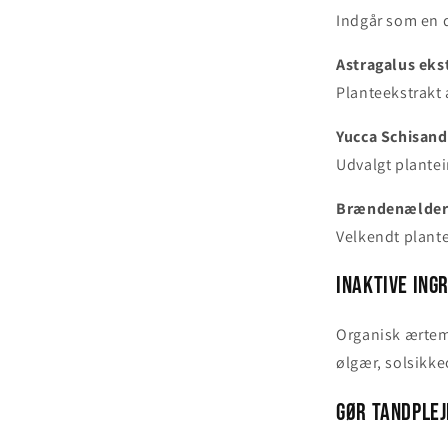
Indgår som en 
Astragalus eks
Planteekstrakt 
Yucca Schisand
Udvalgt plantei
Brændenælder
Velkendt plante
Inaktive ing
Organisk ærteme
ølgær, solsikke
Gør tandplej