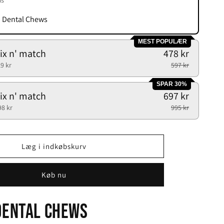
is
– Dental Chews
MEST POPULÆR
Mix n' match
478 kr
9 kr
597 kr
SPAR 30%
Mix n' match
697 kr
98 kr
995 kr
Læg i indkøbskurv
Køb nu
Dental Chews