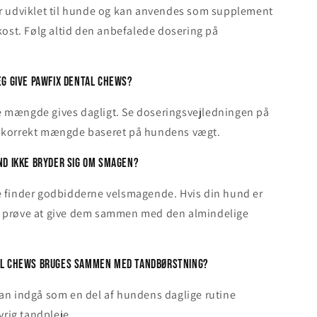
er udviklet til hunde og kan anvendes som supplement
 kost. Følg altid den anbefalede dosering på
eg give Pawfix Dental Chews?
 mængde gives dagligt. Se doseringsvejledningen på
 korrekt mængde baseret på hundens vægt.
nd ikke bryder sig om smagen?
e finder godbidderne velsmagende. Hvis din hund er
 prøve at give dem sammen med den almindelige
al Chews bruges sammen med tandbørstning?
an indgå som en del af hundens daglige rutine
ig tandpleje.