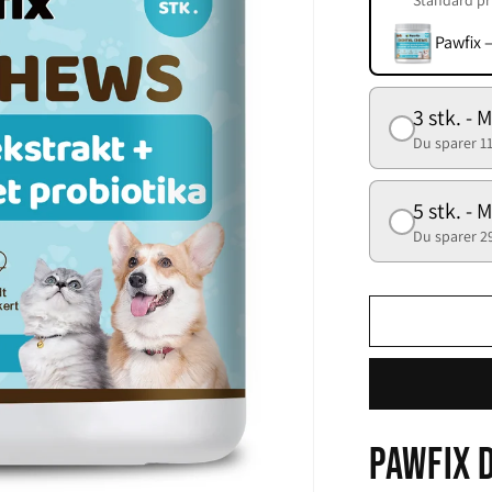
Standard pr
Pawfix 
3 stk. - 
Du sparer 11
5 stk. - 
Du sparer 2
Pawfix 