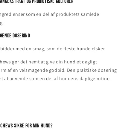
tangekstrakt og probiotiske kulturer
ingredienser som en del af produktets samlede
g.
agende dosering
bidder med en smag, som de fleste hunde elsker.
hews gør det nemt at give din hund et dagligt
orm af en velsmagende godbid. Den praktiske dosering
et at anvende som en del af hundens daglige rutine.
 Chews sikre for min hund?