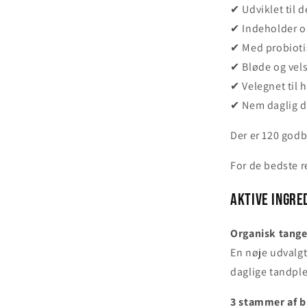
✔ Udviklet til 
✔ Indeholder o
✔ Med probiotis
✔ Bløde og ve
✔ Velegnet til h
✔ Nem daglig d
Der er 120 godb
For de bedste r
Aktive ingre
Organisk tange
En nøje udvalgt
daglige tandple
3 stammer af b