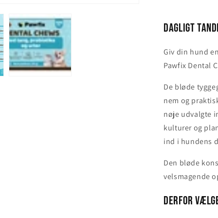
Dagligt tand
Giv din hund e
Pawfix Dental 
De bløde tyggeg
nem og praktis
nøje udvalgte i
kulturer og pla
ind i hundens d
Den bløde kons
velsmagende op
Derfor vælg