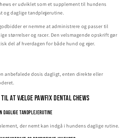
Chews er udviklet som et supplement til hundens
t og daglige tandplejerutine.
godbidder er nemme at administrere og passer til
lige størrelser og racer. Den velsmagende opskrift gør
tisk del af hverdagen for både hund og ejer.
n anbefalede dosis dagligt, enten direkte eller
deret.
 til at vælge Pawfix Dental Chews
en daglige tandplejerutine
plement, der nemt kan indgå i hundens daglige rutine.