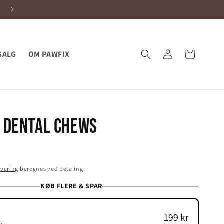
Hurtig leveringstid
Log
SALG
OM PAWFIX
Indkøbskurv
ind
– Dental Chews
vering
beregnes ved betaling.
KØB FLERE & SPAR
199 kr